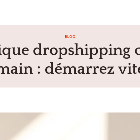
BLOG
ique dropshipping c
main : démarrez vit