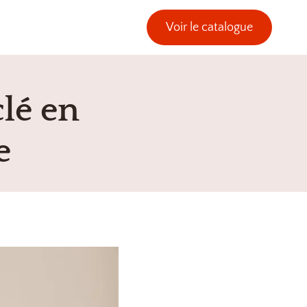
Voir le catalogue
lé en
e