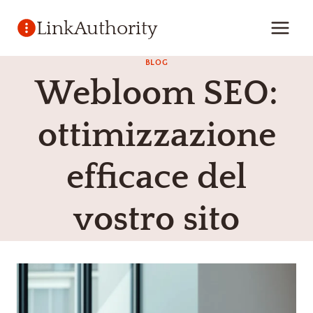
Vai
LinkAuthority
al
contenuto
BLOG
Webloom SEO:
ottimizzazione
efficace del
vostro sito